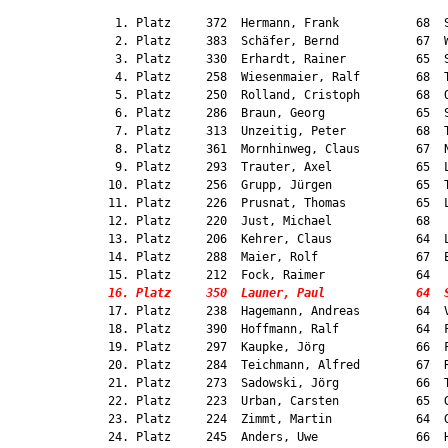
     1. Platz     372  Hermann, Frank           68  S
     2. Platz     383  Schäfer, Bernd           67  W
     3. Platz     330  Erhardt, Rainer          65  S
     4. Platz     258  Wiesenmaier, Ralf        68  T
     5. Platz     250  Rolland, Cristoph        68  O
     6. Platz     286  Braun, Georg             65  S
     7. Platz     313  Unzeitig, Peter          68  T
     8. Platz     361  Mornhinweg, Claus        67  N
     9. Platz     293  Trauter, Axel            65  L
    10. Platz     256  Grupp, Jürgen            65  T
    11. Platz     226  Prusnat, Thomas          65  L
    12. Platz     220  Just, Michael            68   
    13. Platz     206  Kehrer, Claus            64  L
    14. Platz     288  Maier, Rolf              67  E
    15. Platz     212  Fock, Raimer             64   
16. Platz     350  Launer, Paul             64  
    17. Platz     238  Hagemann, Andreas        64  V
    18. Platz     390  Hoffmann, Ralf           64  F
    19. Platz     297  Kaupke, Jörg             66  F
    20. Platz     284  Teichmann, Alfred        67  R
    21. Platz     273  Sadowski, Jörg           66  T
    22. Platz     223  Urban, Carsten           65  G
    23. Platz     224  Zimmt, Martin            64  G
    24. Platz     245  Anders, Uwe              66  H