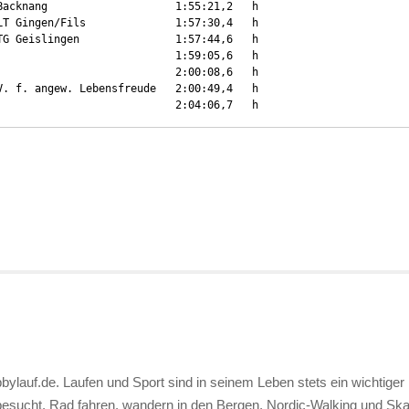
acknang                    1:55:21,2   h

T Gingen/Fils              1:57:30,4   h

G Geislingen               1:57:44,6   h

                           1:59:05,6   h

                           2:00:08,6   h

. f. angew. Lebensfreude   2:00:49,4   h

                            2:04:06,7   h
bylauf.de. Laufen und Sport sind in seinem Leben stets ein wichtiger 
 besucht. Rad fahren, wandern in den Bergen, Nordic-Walking und S