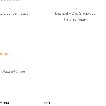
kurz vor dem Start.
Das Ziel – Das Stadion von
Herbrechtingen.
chtingen.
in Herbrechtingen
Verein                     Zeit        