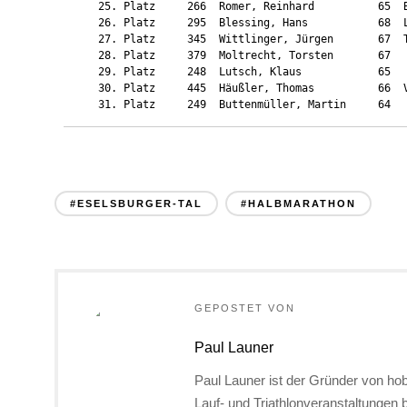
    25. Platz     266  Romer, Reinhard          65  B
    26. Platz     295  Blessing, Hans           68  L
    27. Platz     345  Wittlinger, Jürgen       67  T
    28. Platz     379  Moltrecht, Torsten       67   
    29. Platz     248  Lutsch, Klaus            65   
    30. Platz     445  Häußler, Thomas          66  V
    31. Platz     249  Buttenmüller, Martin     64  
#ESELSBURGER-TAL
#HALBMARATHON
GEPOSTET VON
Paul Launer
Paul Launer ist der Gründer von hob
Lauf- und Triathlonveranstaltungen