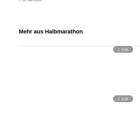
10. Mai 2014
Mehr aus Halbmarathon
4.0K
4.0K