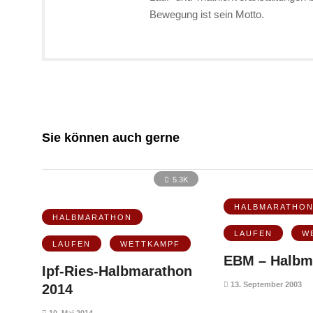
Bewegung ist sein Motto.
Sie können auch gerne
5.3K
HALBMARATHO
HALBMARATHON
LAUFEN
W
LAUFEN
WETTKAMPF
EBM – Halbm
Ipf-Ries-Halbmarathon
13. September 2003
2014