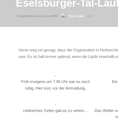
Eselsburger-Tal-Lau
Paul Launer
Veröffentlicht am 6. Juli 2003
0
Vorne weg sei gesagt, dass die Organisation in Herbrechti
usw. Es ist halt immer optimal, wenn die Läufe innerhalb
Früh morgens um 7.45 Uhr war es noch
Ein
ruhig. Hier kurz vor der Anmeldung.
zahlreiches Getier gab es zu sehen…
Das Wetter wa
H