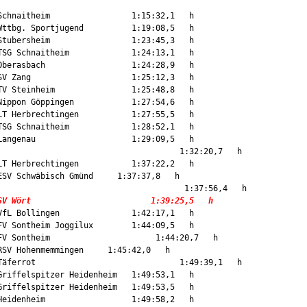
chnaitheim                 1:15:32,1   h

ttbg. Sportjugend          1:19:08,5   h

tubersheim                 1:23:45,3   h

SG Schnaitheim             1:24:13,1   h

berasbach                  1:24:28,9   h

V Zang                     1:25:12,3   h

V Steinheim                1:25:48,8   h

ippon Göppingen            1:27:54,6   h

T Herbrechtingen           1:27:55,5   h

SG Schnaitheim             1:28:52,1   h

angenau                    1:29:09,5   h

                                     1:32:20,7   h

T Herbrechtingen           1:37:22,2   h

SV Schwäbisch Gmünd     1:37:37,8   h

                                      1:37:56,4   h

SV Wört                         1:39:25,5   h
fL Bollingen               1:42:17,1   h

V Sontheim Joggilux        1:44:09,5   h

V Sontheim                      1:44:20,7   h

SV Hohenmemmingen     1:45:42,0   h

äferrot                              1:49:39,1   h

riffelspitzer Heidenheim   1:49:53,1   h

riffelspitzer Heidenheim   1:49:53,5   h

eidenheim                  1:49:58,2   h
