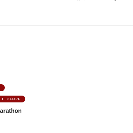
N
ETTKAMPF
arathon