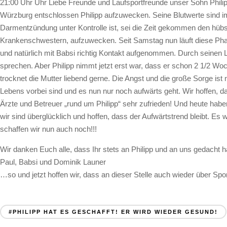
21:00 Uhr Uhr Liebe Freunde und Laufsportfreunde unser Sohn Phili
Würzburg entschlossen Philipp aufzuwecken. Seine Blutwerte sind
Darmentzündung unter Kontrolle ist, sei die Zeit gekommen den hübs
Krankenschwestern, aufzuwecken. Seit Samstag nun läuft diese Phase
und natürlich mit Babsi richtig Kontakt aufgenommen. Durch seinen Lu
sprechen. Aber Philipp nimmt jetzt erst war, dass er schon 2 1/2 Woc
trocknet die Mutter liebend gerne. Die Angst und die große Sorge is
Lebens vorbei sind und es nun nur noch aufwärts geht. Wir hoffen, 
Ärzte und Betreuer „rund um Philipp“ sehr zufrieden! Und heute hab
wir sind überglücklich und hoffen, dass der Aufwärtstrend bleibt. Es
schaffen wir nun auch noch!!!
Wir danken Euch alle, dass Ihr stets an Philipp und an uns gedacht 
Paul, Babsi und Dominik Launer
…so und jetzt hoffen wir, dass an dieser Stelle auch wieder über Spo
#PHILIPP HAT ES GESCHAFFT! ER WIRD WIEDER GESUND!