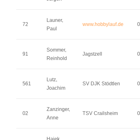
Launer,
72
www.hobbylauf.de
0
Paul
Sommer,
91
Jagstzell
0
Reinhold
Lutz,
561
SV DJK Stödtlen
0
Joachim
Zanzinger,
02
TSV Crailsheim
0
Anne
Hajek,