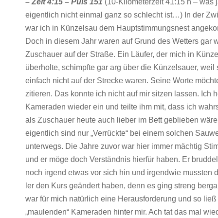
– Zeit 4:15 – Puls 151
(10-Kilometerzeit 41:15 h – was 
eigentlich nicht einmal ganz so schlecht ist…) In der Zw
war ich in Künzelsau dem Hauptstimmungsnest angek
Doch in diesem Jahr waren auf Grund des Wetters gar 
Zuschauer auf der Straße. Ein Läufer, der mich in Künz
überholte, schimpfte gar arg über die Künzelsauer, weil 
einfach nicht auf der Strecke waren. Seine Worte möchte
zitieren. Das konnte ich nicht auf mir sitzen lassen. Ich 
Kameraden wieder ein und teilte ihm mit, dass ich wahr
als Zuschauer heute auch lieber im Bett geblieben wär
eigentlich sind nur „Verrückte“ bei einem solchen Sauwe
unterwegs. Die Jahre zuvor war hier immer mächtig St
und er möge doch Verständnis hierfür haben. Er brudde
noch irgend etwas vor sich hin und irgendwie mussten 
ler den Kurs geändert haben, denn es ging streng berga
war für mich natürlich eine Herausforderung und so ließ
„maulenden“ Kameraden hinter mir. Ach tat das mal wied