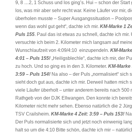
9, 8 …2, 1 Schuss und los ging’s. Hui – schon der Start 
los, was mir aber sehr recht war. Keine Läufer vor mir, di
überholen musste – Super Ausgangssituation – Poolposi
wenn das wohl gut geht“, dachte ich mir.
KM-Marke 1 Zei
Puls 155
. Paul das ist etwas zu schnell, dachte ich mir.
versuchte ich beim 2. Kilometer mich langsam auf mein
Wunschlaufzeit von 4:09/4:10 einzupendeln.
KM-Marke 
4:01 – Puls 155!
„Heiligsblechle“, dachte ich mir, der Pul
zu hoch. Und so ging es in den 3. Kilometer.
KM-Marke 3
3:59 – Puls 154!
Na also – der Puls „normalisiert“ sich 
sieht doch gut aus, dachte ich mir. Derweil hatten mich 
viele Läufer überholt – unter anderem bereits nach 500 
Rathgeb von der DJK Ellwangen. Den konnte ich bereit
Kilometer nicht mehr sehen. Ebenso natürlich die 2 Jü
TSV Crailsheim.
KM-Marke 4 Zeit: 3:59 – Puls 153!
Na 
Der Puls normalisierte sich und jetzt noch einwenig la
halt so um die 4:10 Bitte schön, dachte ich mir – natürlic