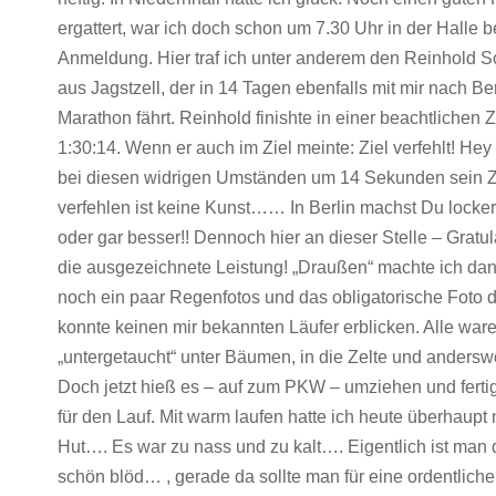
ergattert, war ich doch schon um 7.30 Uhr in der Halle b
Anmeldung. Hier traf ich unter anderem den Reinhold
aus Jagstzell, der in 14 Tagen ebenfalls mit mir nach Be
Marathon fährt. Reinhold finishte in einer beachtlichen Z
1:30:14. Wenn er auch im Ziel meinte: Ziel verfehlt! He
bei diesen widrigen Umständen um 14 Sekunden sein Z
verfehlen ist keine Kunst…… In Berlin machst Du locker
oder gar besser!! Dennoch hier an dieser Stelle – Gratula
die ausgezeichnete Leistung! „Draußen“ machte ich dan
noch ein paar Regenfotos und das obligatorische Foto d
konnte keinen mir bekannten Läufer erblicken. Alle war
„untergetaucht“ unter Bäumen, in die Zelte und andersw
Doch jetzt hieß es – auf zum PKW – umziehen und fert
für den Lauf. Mit warm laufen hatte ich heute überhaupt
Hut…. Es war zu nass und zu kalt…. Eigentlich ist man
schön blöd… , gerade da sollte man für eine ordentliche