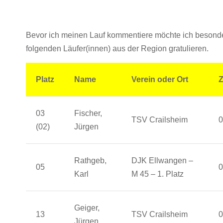
Bevor ich meinen Lauf kommentiere möchte ich besond
folgenden Läufer(innen) aus der Region gratulieren.
Platz
Name
Verein oder Ort
Z
03
Fischer,
TSV Crailsheim
0
(02)
Jürgen
Rathgeb,
DJK Ellwangen –
05
0
Karl
M 45 – 1. Platz
Geiger,
13
TSV Crailsheim
0
Jürgen