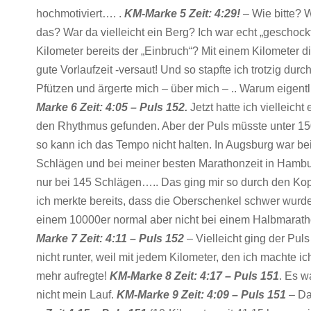
hochmotiviert…. .
KM-Marke 5 Zeit: 4:29!
– Wie bitte? W
das? War da vielleicht ein Berg? Ich war echt „geschock
Kilometer bereits der „Einbruch“? Mit einem Kilometer d
gute Vorlaufzeit -versaut! Und so stapfte ich trotzig durc
Pfützen und ärgerte mich – über mich – .. Warum eigent
Marke 6 Zeit: 4:05 – Puls 152.
Jetzt hatte ich vielleicht 
den Rhythmus gefunden. Aber der Puls müsste unter 1
so kann ich das Tempo nicht halten. In Augsburg war be
Schlägen und bei meiner besten Marathonzeit in Hambu
nur bei 145 Schlägen….. Das ging mir so durch den Kop
ich merkte bereits, dass die Oberschenkel schwer wurde
einem 10000er normal aber nicht bei einem Halbmarat
Marke 7 Zeit: 4:11 – Puls 152
– Vielleicht ging der Pul
nicht runter, weil mit jedem Kilometer, den ich machte i
mehr aufregte!
KM-Marke 8 Zeit: 4:17 – Puls 151
. Es w
nicht mein Lauf.
KM-Marke 9 Zeit: 4:09 – Puls 151
– D