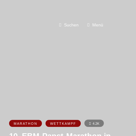
Suchen
Menü
MARATHON
WETTKAMPF
4.2K