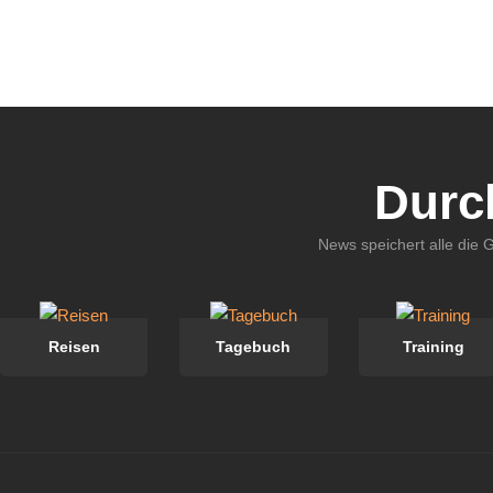
Durc
News speichert alle die 
Reisen
Tagebuch
Training