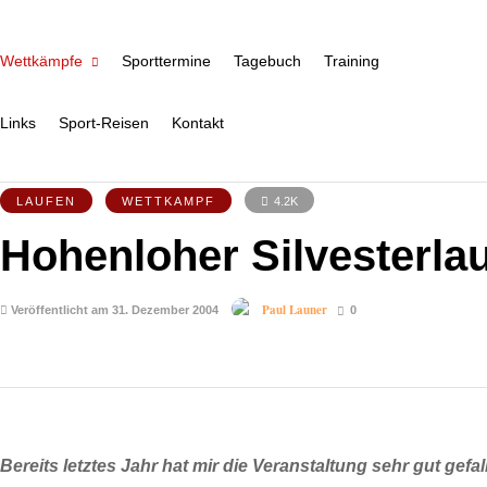
Wettkämpfe
Sporttermine
Tagebuch
Training
Links
Sport-Reisen
Kontakt
LAUFEN
WETTKAMPF
4.2K
Hohenloher Silvesterla
Paul Launer
Veröffentlicht am 31. Dezember 2004
0
Bereits letztes Jahr hat mir die Veranstaltung sehr gut gefal