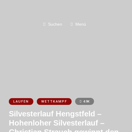
Suchen
Menü
LAUFEN
WETTKAMPF
4.9K
Silvesterlauf Hengstfeld –
Hohenloher Silvesterlauf –