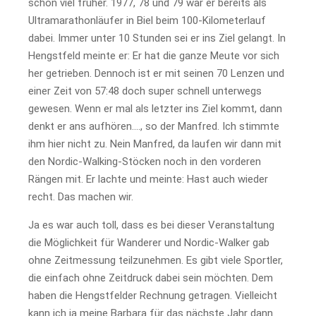
schon viel früher. 1977, 78 und 79 war er bereits als
Ultramarathonläufer in Biel beim 100-Kilometerlauf
dabei. Immer unter 10 Stunden sei er ins Ziel gelangt. In
Hengstfeld meinte er: Er hat die ganze Meute vor sich
her getrieben. Dennoch ist er mit seinen 70 Lenzen und
einer Zeit von 57:48 doch super schnell unterwegs
gewesen. Wenn er mal als letzter ins Ziel kommt, dann
denkt er ans aufhören…., so der Manfred. Ich stimmte
ihm hier nicht zu. Nein Manfred, da laufen wir dann mit
den Nordic-Walking-Stöcken noch in den vorderen
Rängen mit. Er lachte und meinte: Hast auch wieder
recht. Das machen wir.
Ja es war auch toll, dass es bei dieser Veranstaltung
die Möglichkeit für Wanderer und Nordic-Walker gab
ohne Zeitmessung teilzunehmen. Es gibt viele Sportler,
die einfach ohne Zeitdruck dabei sein möchten. Dem
haben die Hengstfelder Rechnung getragen. Vielleicht
kann ich ja meine Barbara für das nächste Jahr dann