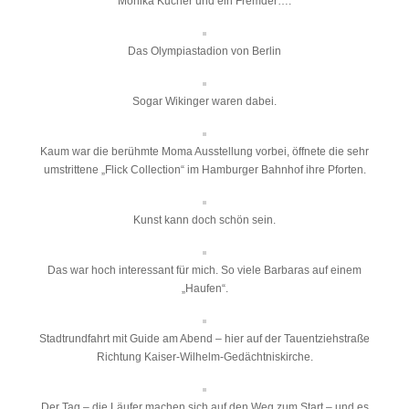
Monika Kucher und ein Fremder….
Das Olympiastadion von Berlin
Sogar Wikinger waren dabei.
Kaum war die berühmte Moma Ausstellung vorbei, öffnete die sehr
umstrittene „Flick Collection“ im Hamburger Bahnhof ihre Pforten.
Kunst kann doch schön sein.
Das war hoch interessant für mich. So viele Barbaras auf einem
„Haufen“.
Stadtrundfahrt mit Guide am Abend – hier auf der Tauentziehstraße
Richtung Kaiser-Wilhelm-Gedächtniskirche.
Der Tag – die Läufer machen sich auf den Weg zum Start – und es