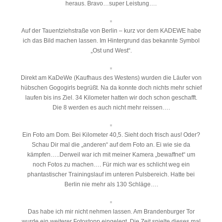
heraus. Bravo…super Leistung….
Auf der Tauentziehstraße von Berlin – kurz vor dem KADEWE habe
ich das Bild machen lassen. Im Hintergrund das bekannte Symbol
„Ost und West“.
Direkt am KaDeWe (Kaufhaus des Westens) wurden die Läufer von
hübschen Gogogirls begrüßt. Na da konnte doch nichts mehr schief
laufen bis ins Ziel. 34 Kilometer hatten wir doch schon geschafft.
Die 8 werden es auch nicht mehr reissen….
Ein Foto am Dom. Bei Kilometer 40,5. Sieht doch frisch aus! Oder?
Schau Dir mal die „anderen“ auf dem Foto an. Ei wie sie da
kämpfen…..Derweil war ich mit meiner Kamera „bewaffnet“ um
noch Fotos zu machen…. Für mich war es schlicht weg ein
phantastischer Trainingslauf im unteren Pulsbereich. Hatte bei
Berlin nie mehr als 130 Schläge….
Das habe ich mir nicht nehmen lassen. Am Brandenburger Tor
wurde ein weiterer Fotostopp eingelegt. Die Zeit spielte dieses mal